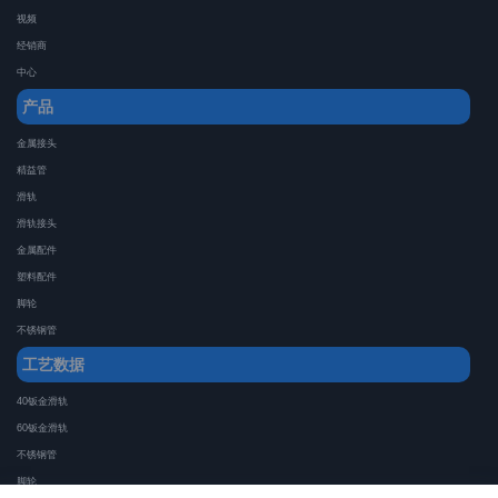
视频
经销商
中心
产品
金属接头
精益管
滑轨
滑轨接头
金属配件
塑料配件
脚轮
不锈钢管
工艺数据
40钣金滑轨
60钣金滑轨
不锈钢管
脚轮