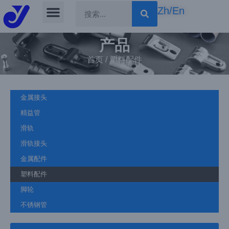
Zh/En
Skip
to
产品
content
首页
/ 塑料配件
金属接头
精益管
滑轨
滑轨接头
金属配件
塑料配件
脚轮
不锈钢管