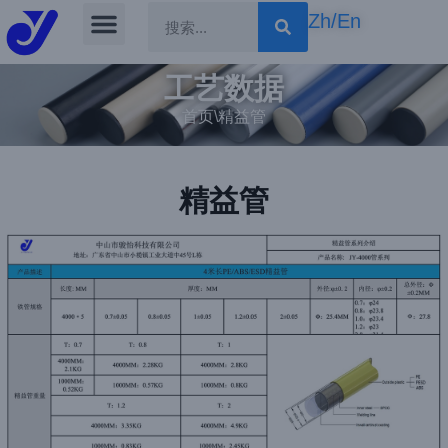
Zh/En
Skip
to
工艺数据
content
首页
\
精益管
精益管