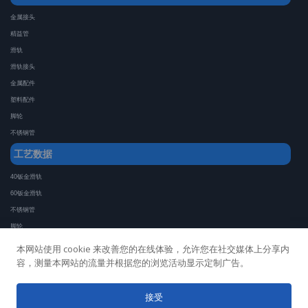
金属接头
精益管
滑轨
滑轨接头
金属配件
塑料配件
脚轮
不锈钢管
工艺数据
40钣金滑轨
60钣金滑轨
不锈钢管
脚轮
金属接头
本网站使用 cookie 来改善您的在线体验，允许您在社交媒体上分享内
精益管
容，测量本网站的流量并根据您的浏览活动显示定制广告。
铝合金滑轨
接受
©COPYRIGHT 2023 中山市骏怡科技有限公司版权所有